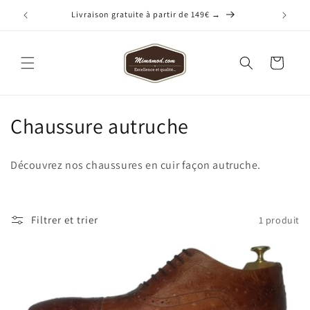
et
passer
Livraison gratuite à partir de 149€ →
au
contenu
Panier
C
Chaussure autruche
o
Découvrez nos chaussures en cuir façon autruche.
l
l
Filtrer et trier
1 produit
e
c
t