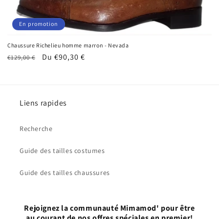
i
o
En promotion
n
Chaussure Richelieu homme marron - Nevada
:
Prix
Prix
Du €90,30 €
€129,00 €
habituel
promotionnel
Liens rapides
Recherche
Guide des tailles costumes
Guide des tailles chaussures
Rejoignez la communauté Mimamod' pour être
au courant de nos offres spéciales en premier!