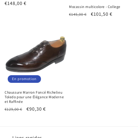
Prix
€148,00 €
Mocassin multicolore - College
habituel
Prix
Prix
€101,50 €
€145,00 €
habituel
promotionnel
En promotion
Chaussure Marron Foncé Richelieu
Toledo pour une Élégance Moderne
et Raffinée
Prix
Prix
€90,30 €
€129,00 €
habituel
promotionnel
Liens rapides