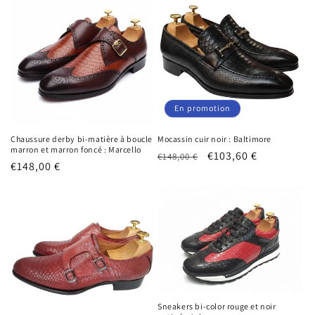
En promotion
Chaussure derby bi-matière à boucle
Mocassin cuir noir : Baltimore
marron et marron foncé : Marcello
Prix
Prix
€103,60 €
€148,00 €
Prix
€148,00 €
habituel
promotionnel
habituel
Sneakers bi-color rouge et noir