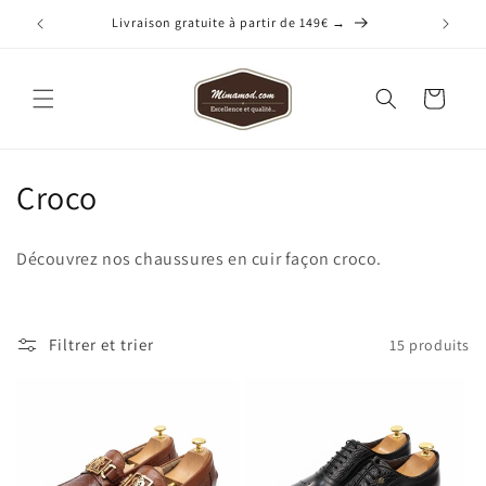
et
passer
Livraison gratuite à partir de 149€ →
au
contenu
Panier
C
Croco
o
Découvrez nos chaussures en cuir façon croco.
l
l
Filtrer et trier
15 produits
e
c
t