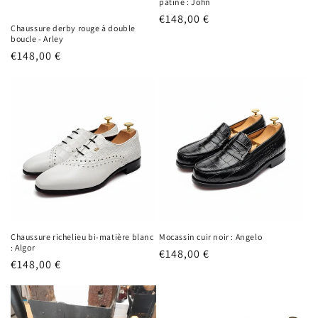
patiné : John
Prix
€148,00 €
Chaussure derby rouge à double
habituel
boucle - Arley
Prix
€148,00 €
habituel
Chaussure richelieu bi-matière blanc
Mocassin cuir noir : Angelo
: Algor
Prix
€148,00 €
Prix
€148,00 €
habituel
habituel