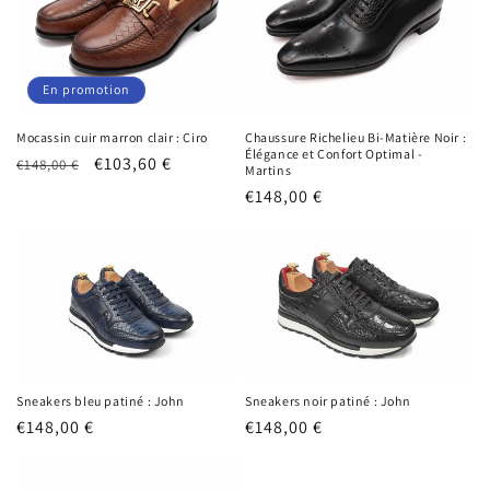
i
o
n
En promotion
:
Mocassin cuir marron clair : Ciro
Chaussure Richelieu Bi-Matière Noir :
Élégance et Confort Optimal -
Prix
Prix
€103,60 €
€148,00 €
Martins
habituel
promotionnel
Prix
€148,00 €
habituel
Sneakers bleu patiné : John
Sneakers noir patiné : John
Prix
€148,00 €
Prix
€148,00 €
habituel
habituel