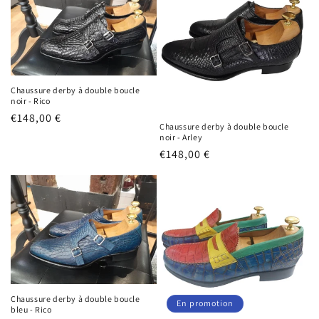
Chaussure derby à double boucle
noir - Rico
Prix
€148,00 €
Chaussure derby à double boucle
habituel
noir - Arley
Prix
€148,00 €
habituel
Chaussure derby à double boucle
En promotion
bleu - Rico