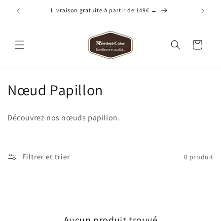
et
passer
Livraison gratuite à partir de 149€ →
au
contenu
Panier
C
Nœud Papillon
o
Découvrez nos nœuds papillon.
l
l
Filtrer et trier
0 produit
e
c
t
Aucun produit trouvé