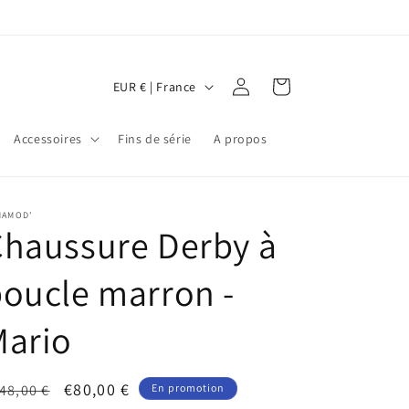
P
Connexion
Panier
EUR € | France
a
y
Accessoires
Fins de série
A propos
s
/
MAMOD'
r
haussure Derby à
é
g
oucle marron -
i
Mario
o
n
ix
Prix
€80,00 €
48,00 €
En promotion