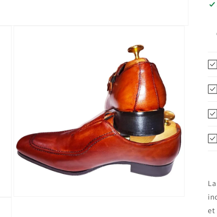
La
in
Ouvrir
le
et
média