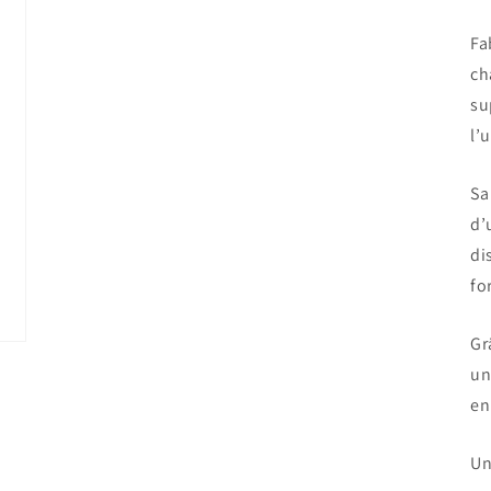
3
dans
Fa
une
fenêtre
ch
modale
su
l’
Sa
d’
di
fo
Gr
un
en
Un