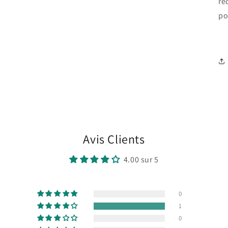
re
po
Avis Clients
4.00 sur 5
0
1
0