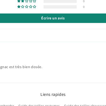
0
0
Écrire un avis
cognac est très bien dosée.
Liens rapides
echerche
Guide des tailles costumes
Guide des tailles chaussur