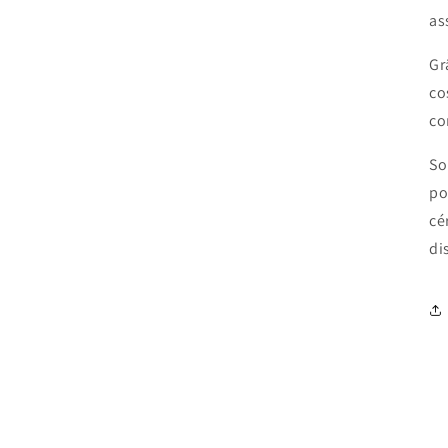
as
Gr
co
co
So
po
cé
di