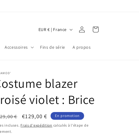
P
Connexion
Panier
EUR € | France
a
y
Accessoires
Fins de série
A propos
s
/
MAMOD'
r
Costume blazer
é
g
roisé violet : Brice
i
o
ix
Prix
€129,00 €
29,00 €
En promotion
n
bituel
promotionnel
es incluses.
Frais d'expédition
calculés à l'étape de
iement.