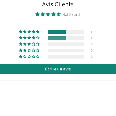
Avis Clients
4.50 sur 5
1
1
0
0
0
Écrire un avis