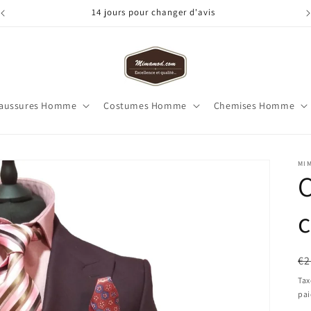
14 jours pour changer d'avis
aussures Homme
Costumes Homme
Chemises Homme
MI
c
Pr
€2
ha
Tax
pa