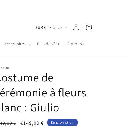
P
Connexion
Panier
EUR € | France
a
y
Accessoires
Fins de série
A propos
s
/
r
MAMOD'
Costume de
é
g
érémonie à fleurs
i
lanc : Giulio
o
n
ix
Prix
€149,00 €
49,00 €
En promotion