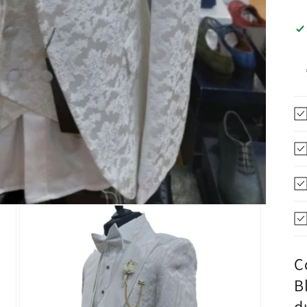
C
B
d