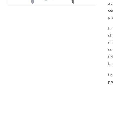
au
Ouvrir
cé
le
média
pr
7
dans
une
Le
fenêtre
modale
ch
et
co
un
la
Le
pr