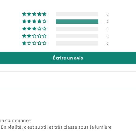
0
2
0
0
0
Écrire un avis
 ma soutenance
En réalité, c’est subtil et très classe sous la lumière