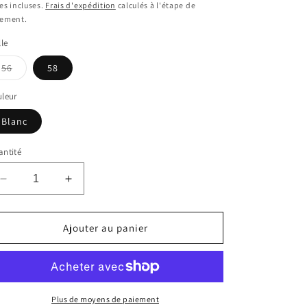
bituel
promotionnel
es incluses.
Frais d'expédition
calculés à l'étape de
iement.
lle
Variante
56
58
épuisée
ou
indisponible
leur
Blanc
ntité
Réduire
Augmenter
la
la
quantité
quantité
de
de
Ajouter au panier
Costume
Costume
de
de
cérémonie
cérémonie
à
à
fleurs
fleurs
Plus de moyens de paiement