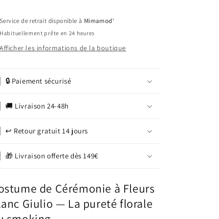
blanc
blanc
:
:
Service de retrait disponible à
Mimamod'
Giulio
Giulio
Habituellement prête en 24 heures
Afficher les informations de la boutique
🔒 Paiement sécurisé
🚚 Livraison 24-48h
↩️ Retour gratuit 14 jours
🎁 Livraison offerte dès 149€
ostume de Cérémonie à Fleurs
lanc Giulio — La pureté florale
u smoking