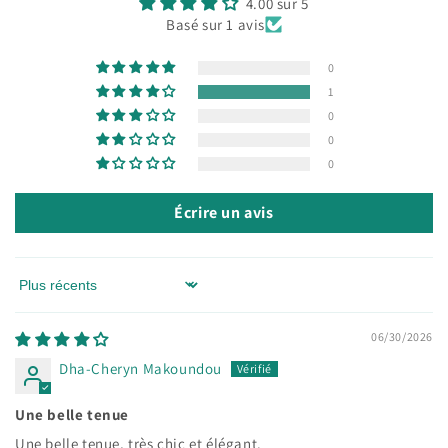
4.00 sur 5
Basé sur 1 avis
0
1
0
0
0
Écrire un avis
Sort by
06/30/2026
Dha-Cheryn Makoundou
Une belle tenue
Une belle tenue, très chic et élégant.