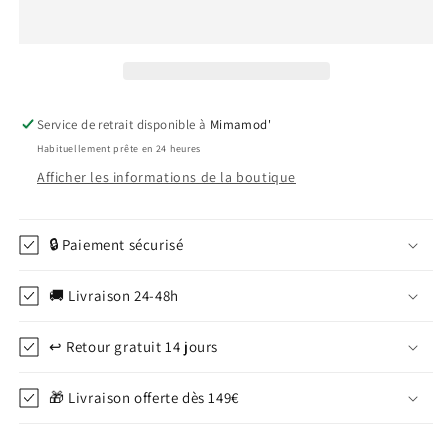
homme
homme
3
3
pièces
pièces
bleu
bleu
et
et
beige
beige
Service de retrait disponible à
Mimamod'
:
:
Habituellement prête en 24 heures
Alto
Alto
Afficher les informations de la boutique
🔒 Paiement sécurisé
🚚 Livraison 24-48h
↩️ Retour gratuit 14 jours
🎁 Livraison offerte dès 149€